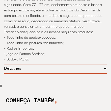
significado. Com 77 x 77 cm, acabamento em corte a laser e
estampa exclusiva, ele envolve os produtos da Dear Friends
com beleza e delicadeza — e depois segue com quem recebe,
como acessório, decoração ou memória afetiva. Reutilizável,
versátil e consciente: um carinho que permanece.
Tamanho adequado para os nossos seguintes produtos:
- Toda linha de quebra-cebeças;
- Toda linha de pinturas por números;
- Xadrez Encontro;
- Jogo de Damas Sorrisos;
- Sudoku Plural.
+
Detalhes
Tamanho: 70 x 70 cm.
Material: Tecido Micro Califórnia.
{}
Ideal para embalar:
CONHEÇA TAMBÉM
- Toda linha de quebra-cebeças;
- Toda linha de pinturas por números;