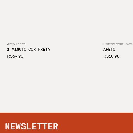
- Jogo de Xadrez Encontro;
- Jogo de Damas Sorrisos;
- Jogo Sudoku Plural.
Ampulheta
Cartão com Enve
1 MINUTO COR PRETA
AFETO
R$69,90
R$10,90
NEWSLETTER