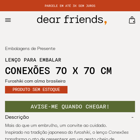
PARCELE EM ATÉ 3X SEM JUROS
Embalagens de Presente
LENÇO PARA EMBALAR
CONEXÕES 70 X 70 CM
Furoshiki com alma brasileira
PRODUTO SEM ESTOQUE
AVISE-ME QUANDO CHEGAR!
-
Descrição
Mais do que um embrulho, um convite ao cuidado.
Inspirado na tradição japonesa do
furoshiki
, o lenço
Conexões
transforma o ato de presentear em um gesto cheio de