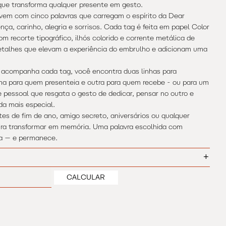
ue transforma qualquer presente em gesto.
 vem com cinco palavras que carregam o espírito da Dear
ença, carinho, alegria e sorrisos. Cada tag é feita em papel Color
m recorte tipográfico, ilhós colorido e corrente metálica de
etalhes que elevam a experiência do embrulho e adicionam uma
 acompanha cada tag, você encontra duas linhas para
a para quem presenteia e outra para quem recebe - ou para um
 pessoal que resgata o gesto de dedicar, pensar no outro e
da mais especial.
tes de fim de ano, amigo secreto, aniversários ou qualquer
ira transformar em memória. Uma palavra escolhida com
ça — e permanece.
+
g: 10 x 5,5 cm
MUDAR CEP
CALCULAR
l e metal.
el.