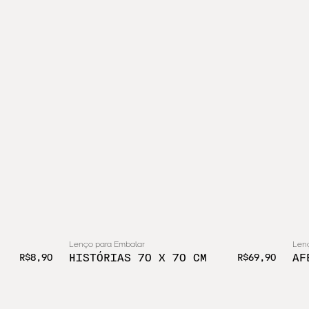
Lenço para Embalar
Len
HISTÓRIAS 70 X 70 CM
AF
R$8,90
R$69,90