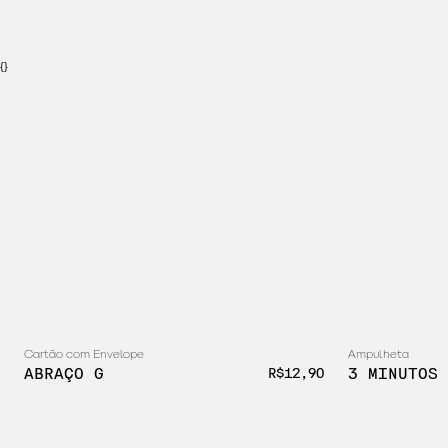
{}
Cartão com Envelope
Ampulheta
ABRAÇO G
3 MINUTOS 
R$12,90