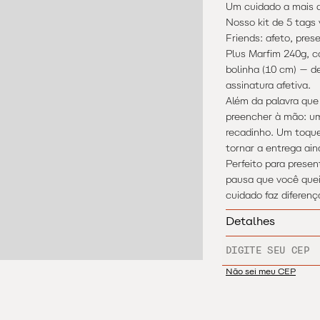
Um cuidado a mais q
Nosso kit de 5 tags
Friends: afeto, pres
Plus Marfim 240g, co
bolinha (10 cm) — d
assinatura afetiva.
Além da palavra que
preencher à mão: um
recadinho. Um toque
tornar a entrega ain
Perfeito para presen
pausa que você que
cuidado faz diferen
Detalhes
Tamanho de cada ta
ENTREGA PARA
Contém 5 unidades.
Produzido com pape
Não sei meu CEP
Produto não perecív