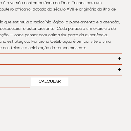
o é a versão contemporânea da Dear Friends para um
abuleiro africano, datado do século XVII e originário da ilha de
a que estimula o raciocínio lógico, o planejamento e a atenção,
desacelerar e estar presente. Cada partida é um exercício de
vação — onde pensar com calma faz parte da experiência.
fio estratégico, Fanorona Celebração é um convite a uma
ge das telas e à celebração do tempo presente.
+
 minutos
estratégia
+
MUDAR CEP
CALCULAR
;
maiores de 14 anos. Comporta 2 jogadores. A partida dura, em
 cm (necessaire); 39 x 39 cm (tabuleiro).
ter, algodão e acrílico. Produto não perecível. Limpe as peças