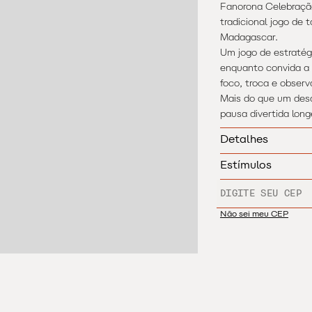
Fanorona Celebraçã
tradicional jogo de t
Madagascar.
Um jogo de estratégi
enquanto convida a 
foco, troca e obser
Mais do que um desa
pausa divertida lon
Detalhes
2 jogadores
40
Estímulos
Contém:
ENTREGA PARA
CRIATIVIDADE
- 1 tabuleiro de jogo
- 44 peças;
INTELECTUAL
Não sei meu CEP
- 1 necessaire.
ESTRATÉGIA
Jogo indicado para 
média, 40 minutos.
HABILIDADE MOTORA
Tamanho: 18 x 10 x 6
SOCIAL
Produzido com poliés
com pano seco.
MEMÓRIA