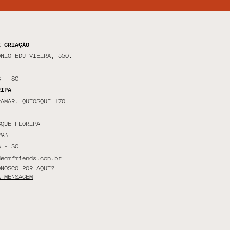
E CRIAÇÃO
ÔNIO EDU VIEIRA, 550.
S - SC
RIPA
RAMAR. QUIOSQUE 170.
SQUE FLORIPA
293
S - SC
dearfriends.com.br
ONOSCO POR AQUI?
A MENSAGEM