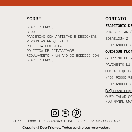
SOBRE
CONTATO
ESCRITÓRIO D
DEAR FRIENDS,
BLOG
RUA DEP. ANT
PARCERIAS COM ARTISTAS E DESIGNERS
SOBRELOJA 2
PERGUNTAS FREQUENTES
FLORIANÓPOLI
POLÍTICA COMERCIAL
POLÍTICA DE PRIVACIDADE
QUIOSQUE FLO
REGULAMENTO - UM ANO DE HOBBIES COM
SHOPPING BEI
DEAR FRIENDS,
PAVIMENTO L1
CONTATO QUIO
(48) 92000 9
FLORIANÓPOLI
conversa@
QUER FALAR C
NOS MANDE UM
RIPPLE JOGOS E DECORACAO LTDA | CNPJ: 51831685000159
Copyright DearFriends. Todos os direitos reservados.